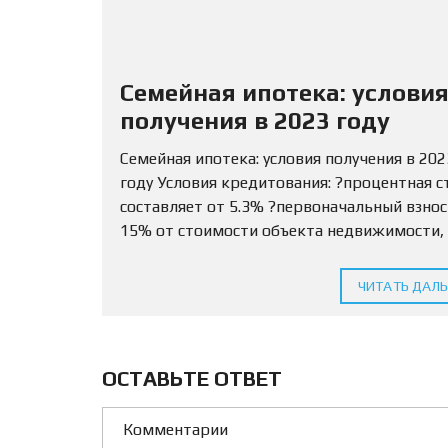
Семейная ипотека: услови
получения в 2023 году
Семейная ипотека: условия получения в 202
году Условия кредитования: ?процентная с
составляет от 5.3% ?первоначальный взно
15% от стоимости объекта недвижимости,
разрешается использовать маткапитал ?С
кредитования определяется для МО и ЛО —
ЧИТАТЬ ДАЛ
млн...
ОСТАВЬТЕ ОТВЕТ