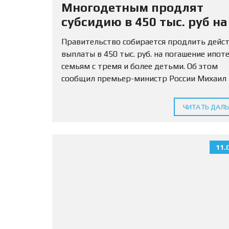
Многодетным продлят
субсидию в 450 тыс. руб на
погашение ипотеки
Правительство собирается продлить дейс
выплаты в 450 тыс. руб. на погашение ипот
семьям с тремя и более детьми. Об этом
сообщил премьер-министр России Михаил
Мишустин. «Планируется… по поручению
президента продлить действие денежной
ЧИТАТЬ ДАЛ
выплаты при рождении...
11.