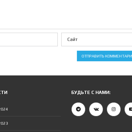
Е
Н
И
Е
И
П
О
Т
Е
К
И
ОТПРАВИТЬ КОММЕНТАР
И
П
О
Т
Е
Ч
Н
СТИ
БУДЬТЕ С НАМИ:
Ы
Й
К
А
2024
Л
Ь
К
2023
У
Л