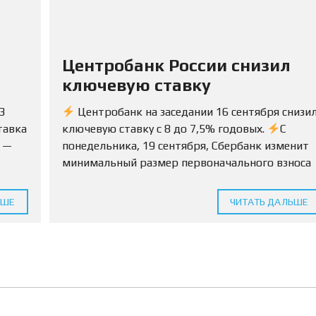
С
И
Ю
Ы
Р
И
Д
И
я
Центробанк России снизил
Ч
Е
ключевую ставку
С
К
3
Центробанк на заседании 16 сентября снизи
И
Е
тавка
ключевую ставку с 8 до 7,5% годовых.
С
У
С
с —
понедельника, 19 сентября, Сбербанк изменит
Л
минимальный размер первоначального взноса
У
Г
умма
по ипотеке на вторичку с 15% до 10%.
И
 12
Условия будут...
ЬШЕ
ЧИТАТЬ ДАЛЬШЕ
С
О
П
Р
О
В
О
Ж
Д