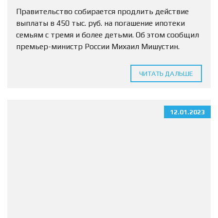
погашение ипотеки
Правительство собирается продлить действие
выплаты в 450 тыс. руб. на погашение ипотеки
семьям с тремя и более детьми. Об этом сообщил
премьер-министр России Михаил Мишустин.
«Планируется… по поручению президента
продлить действие денежной выплаты при
ЧИТАТЬ ДАЛЬШЕ
рождении...
12.01.2023