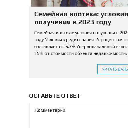
Семейная ипотека: услови
получения в 2023 году
Семейная ипотека: условия получения в 202
году Условия кредитования: ?процентная с
составляет от 5.3% ?первоначальный взно
15% от стоимости объекта недвижимости,
разрешается использовать маткапитал ?С
кредитования определяется для МО и ЛО —
ЧИТАТЬ ДАЛ
млн...
ОСТАВЬТЕ ОТВЕТ