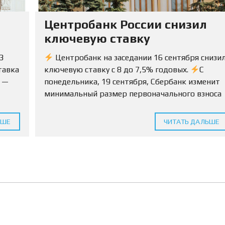
С
И
Ю
Ы
Р
я
Центробанк России снизил
И
Д
ключевую ставку
И
Ч
Е
3
Центробанк на заседании 16 сентября снизи
С
тавка
ключевую ставку с 8 до 7,5% годовых.
С
К
И
с —
понедельника, 19 сентября, Сбербанк изменит
Е
минимальный размер первоначального взноса
У
С
умма
по ипотеке на вторичку с 15% до 10%.
Л
 12
Условия будут...
У
ЬШЕ
ЧИТАТЬ ДАЛЬШЕ
Г
И
С
О
П
Р
О
В
О
Ж
Д