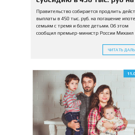
погашение ипотеки
Правительство собирается продлить дейс
выплаты в 450 тыс. руб. на погашение ипот
семьям с тремя и более детьми. Об этом
сообщил премьер-министр России Михаил
Мишустин. «Планируется… по поручению
президента продлить действие денежной
ЧИТАТЬ ДАЛ
выплаты при рождении...
11.