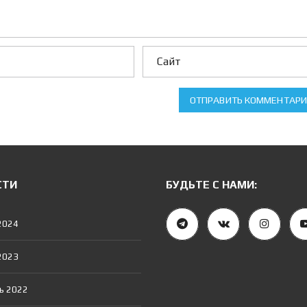
Е
Н
И
Е
И
П
О
Т
Е
К
ОТПРАВИТЬ КОММЕНТАР
И
И
П
О
Т
Е
СТИ
БУДЬТЕ С НАМИ:
Ч
Н
Ы
2024
Й
К
А
2023
Л
Ь
К
У
ь 2022
Л