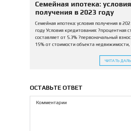
Семейная ипотека: услови
получения в 2023 году
Семейная ипотека: условия получения в 202
году Условия кредитования: ?процентная с
составляет от 5.3% ?первоначальный взно
15% от стоимости объекта недвижимости,
разрешается использовать маткапитал ?С
кредитования определяется для МО и ЛО —
ЧИТАТЬ ДАЛ
млн...
ОСТАВЬТЕ ОТВЕТ