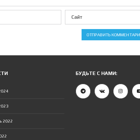
Е
Н
И
Е
И
П
О
ОТПРАВИТЬ КОММЕНТАР
Т
Е
К
И
И
П
СТИ
БУДЬТЕ С НАМИ:
О
Т
Е
Ч
2024
Н
Ы
Й
2023
К
А
Л
ь 2022
Ь
К
У
2022
Л