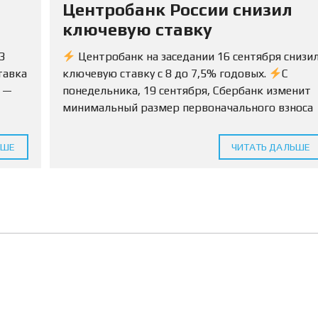
С
я
Центробанк России снизил
И
Ю
Ы
Р
ключевую ставку
И
Д
3
Центробанк на заседании 16 сентября снизи
И
Ч
тавка
ключевую ставку с 8 до 7,5% годовых.
С
Е
с —
понедельника, 19 сентября, Сбербанк изменит
С
К
минимальный размер первоначального взноса
И
Е
умма
по ипотеке на вторичку с 15% до 10%.
У
 12
Условия будут...
С
ЬШЕ
ЧИТАТЬ ДАЛЬШЕ
Л
У
Г
И
С
О
П
Р
О
В
О
Ж
Д