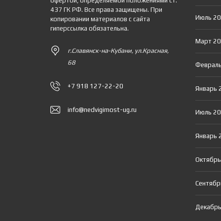
офертой, определяемой положениями ст.
437 ГК РФ. Все права защищены. При
Июль 2
копировании материалов с сайта
гиперссылка обязательна.
Март 2
г.Славянск-на-Кубани, ул.Красная,
68
Февраль
+7 918 127-22-20
Январь 
info@nedvigimost-ug.ru
Июль 2
Январь 
Октябрь
Сентябр
Декабрь