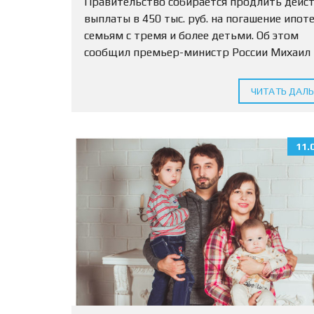
Правительство собирается продлить дейс
выплаты в 450 тыс. руб. на погашение ипот
семьям с тремя и более детьми. Об этом
сообщил премьер-министр России Михаил
Мишустин. «Планируется… по поручению
президента продлить действие денежной
ЧИТАТЬ ДАЛ
выплаты при рождении...
11.