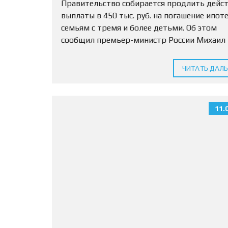
Правительство собирается продлить дейс
выплаты в 450 тыс. руб. на погашение ипот
семьям с тремя и более детьми. Об этом
сообщил премьер-министр России Михаил
Мишустин. «Планируется… по поручению
президента продлить действие денежной
ЧИТАТЬ ДАЛ
выплаты при рождении...
11.