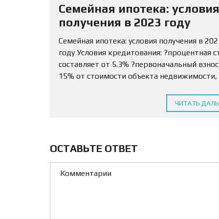
Семейная ипотека: услови
получения в 2023 году
Семейная ипотека: условия получения в 202
году Условия кредитования: ?процентная с
составляет от 5.3% ?первоначальный взно
15% от стоимости объекта недвижимости,
разрешается использовать маткапитал ?С
кредитования определяется для МО и ЛО —
ЧИТАТЬ ДАЛ
млн...
ОСТАВЬТЕ ОТВЕТ