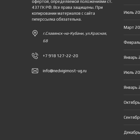
офертой, определяемой положениями ст.
437 ГК РФ. Все права защищены. При
Июль 2
копировании материалов с сайта
гиперссылка обязательна.
Март 2
г.Славянск-на-Кубани, ул.Красная,
68
Февраль
+7 918 127-22-20
Январь 
info@nedvigimost-ug.ru
Июль 2
Январь 
Октябрь
Сентябр
Декабрь