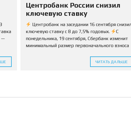
С
я
Центробанк России снизил
И
Ю
Ы
Р
ключевую ставку
И
Д
И
3
Центробанк на заседании 16 сентября снизи
Ч
тавка
ключевую ставку с 8 до 7,5% годовых.
С
Е
С
с —
понедельника, 19 сентября, Сбербанк изменит
К
минимальный размер первоначального взноса
И
Е
умма
по ипотеке на вторичку с 15% до 10%.
У
 12
Условия будут...
С
ЬШЕ
ЧИТАТЬ ДАЛЬШЕ
Л
У
Г
И
С
О
П
Р
О
В
О
Ж
Д