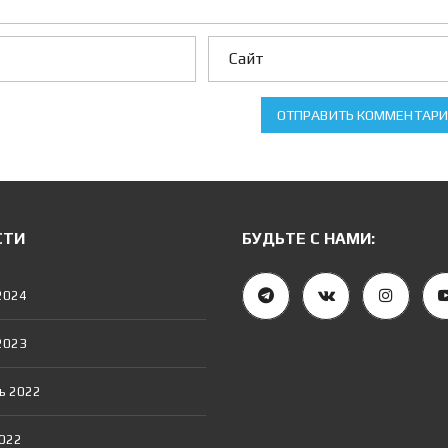
Е
Н
И
Е
И
П
О
Т
ОТПРАВИТЬ КОММЕНТАР
Е
К
И
И
П
О
СТИ
БУДЬТЕ С НАМИ:
Т
Е
Ч
2024
Н
Ы
Й
2023
К
А
Л
Ь
ь 2022
К
У
Л
2022