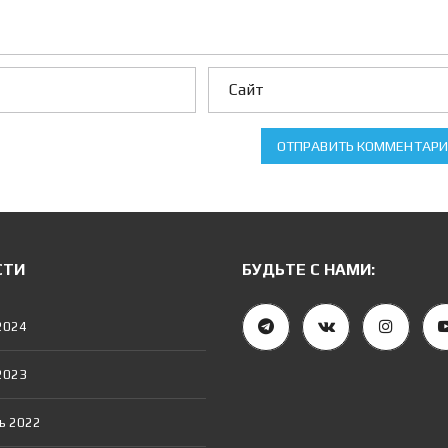
Е
Н
И
Е
И
П
О
Т
Е
К
ОТПРАВИТЬ КОММЕНТАР
И
И
П
О
Т
Е
СТИ
БУДЬТЕ С НАМИ:
Ч
Н
Ы
2024
Й
К
А
2023
Л
Ь
К
У
ь 2022
Л