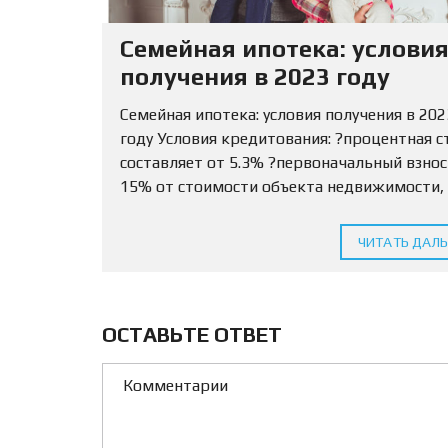
Семейная ипотека: услови
получения в 2023 году
Семейная ипотека: условия получения в 202
году Условия кредитования: ?процентная с
составляет от 5.3% ?первоначальный взно
15% от стоимости объекта недвижимости,
разрешается использовать маткапитал ?С
кредитования определяется для МО и ЛО —
ЧИТАТЬ ДАЛ
млн...
ОСТАВЬТЕ ОТВЕТ