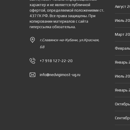
характер и не является публичной
Август 
офертой, определяемой положениями ст.
437 ГК РФ. Все права защищены. При
Июль 2
копировании материалов с сайта
гиперссылка обязательна.
Март 2
г.Славянск-на-Кубани, ул.Красная,
68
Февраль
+7 918 127-22-20
Январь 
info@nedvigimost-ug.ru
Июль 2
Январь 
Октябрь
Сентябр