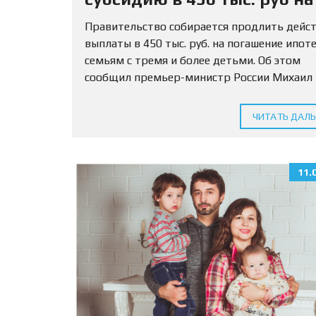
погашение ипотеки
Правительство собирается продлить дейс
выплаты в 450 тыс. руб. на погашение ипот
семьям с тремя и более детьми. Об этом
сообщил премьер-министр России Михаил
Мишустин. «Планируется… по поручению
президента продлить действие денежной
ЧИТАТЬ ДАЛ
выплаты при рождении...
11.