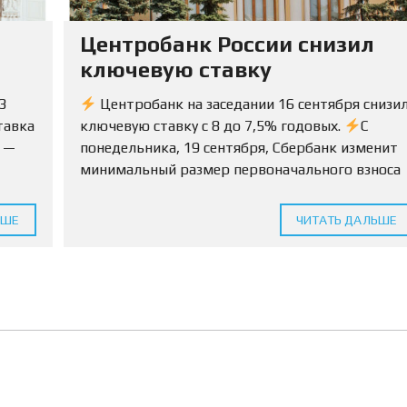
С
И
Ю
Ы
Р
я
Центробанк России снизил
И
Д
ключевую ставку
И
Ч
Е
3
Центробанк на заседании 16 сентября снизи
С
тавка
ключевую ставку с 8 до 7,5% годовых.
С
К
И
с —
понедельника, 19 сентября, Сбербанк изменит
Е
минимальный размер первоначального взноса
У
С
умма
по ипотеке на вторичку с 15% до 10%.
Л
 12
Условия будут...
У
ЬШЕ
ЧИТАТЬ ДАЛЬШЕ
Г
И
С
О
П
Р
О
В
О
Ж
Д